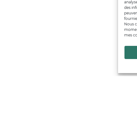
analys
des inf
peuven
fournie
Nous c
moment
mes co
Financé par
Trouver un producteur
Artisans + de 17
Notre démarche
émarches qualité & collectives
Actualités & agenda