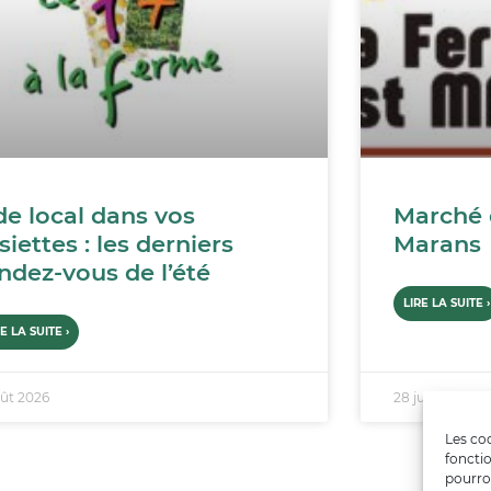
de local dans vos
Marché 
siettes : les derniers
Marans
ndez-vous de l’été
LIRE LA SUITE ›
RE LA SUITE ›
oût 2026
28 juillet 2026
Les coo
fonctio
pourro