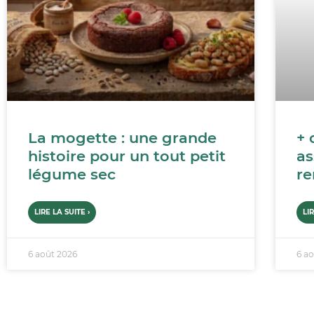
La mogette : une grande
+ 
histoire pour un tout petit
as
légume sec
re
LIRE LA SUITE ›
LI
6 août 2026
6 a