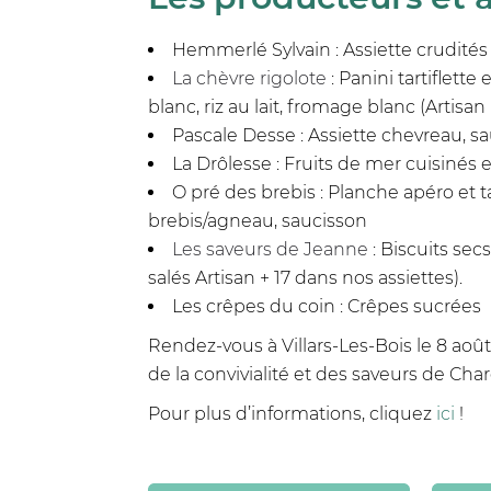
Hemmerlé Sylvain : Assiette crudités
La chèvre rigolote
: Panini tartiflett
blanc, riz au lait, fromage blanc (Artisan
Pascale Desse : Assiette chevreau, sau
La Drôlesse : Fruits de mer cuisinés 
O pré des brebis : Planche apéro et ta
brebis/agneau, saucisson
Les saveurs de Jeanne
: Biscuits sec
salés Artisan + 17 dans nos assiettes).
Les crêpes du coin : Crêpes sucrées
Rendez-vous à Villars-Les-Bois
le 8 aoû
de la convivialité et des saveurs de Cha
Pour plus d’informations, cliquez
ici
!