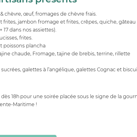
 & chèvre, œuf, fromages de chèvre frais.
e et frites, jambon fromage et frites, crêpes, quiche, gâte
 + 17 dans nos assiettes).
cisses, frites.
et poissons plancha
jine chaude, Fromage, tajine de brebis, terrine, rillette
s sucrées, galettes à l’angélique, galettes Cognac et biscu
t dès 18h pour une soirée placée sous le signe de la gou
rente-Maritime !