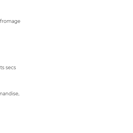
au fromage
its secs
rmandise,