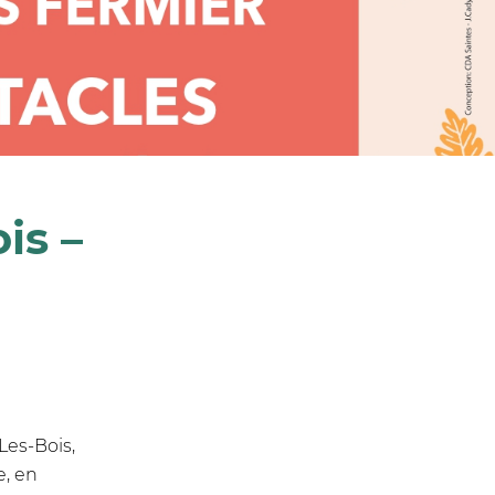
is –
Les-Bois,
e, en