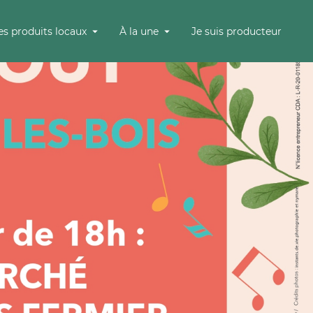
es produits locaux
À la une
Je suis producteur