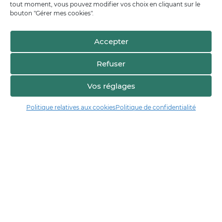
tout moment, vous pouvez modifier vos choix en cliquant sur le
bouton "Gérer mes cookies".
Accepter
Refuser
Vos réglages
Politique relatives aux cookies
Politique de confidentialité
Manger17.fr
Manger 17 est la plateforme de partage et de découverte entre
consommateurs et producteurs de Charente-Maritime.
Trouver un producteur
Artisans + de 17
Notre démarche