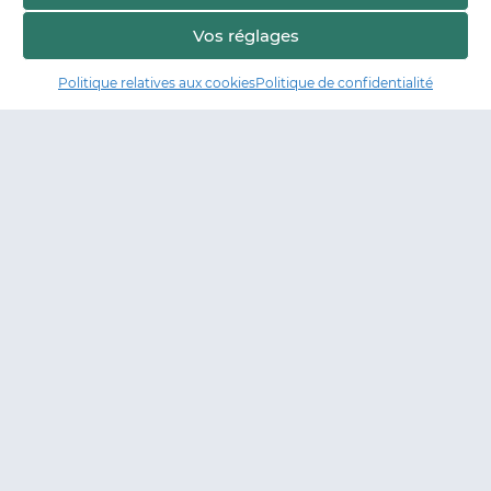
Vos réglages
Politique relatives aux cookies
Politique de confidentialité
Manger17.fr
Manger 17 est la plateforme de partage et de découverte entre
consommateurs et producteurs de Charente-Maritime.
Trouver un producteur
Artisans + de 17
Notre démarche
Les démarches qualité & collectives
Actualités & agenda
Financé par
En collaboration avec