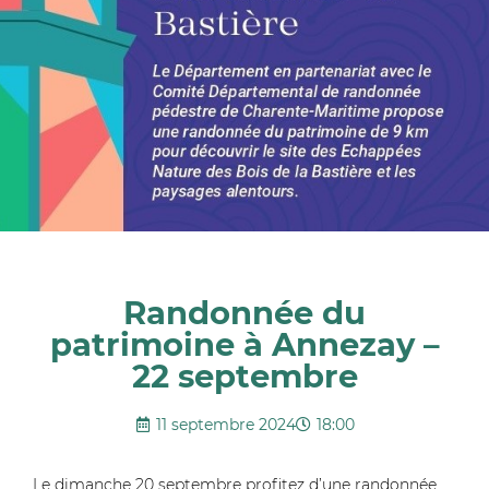
Randonnée du
patrimoine à Annezay –
22 septembre
11 septembre 2024
18:00
Le
dimanche
20 sept
e
m
b
r
e
p
r
o
fitez d’une randonnée