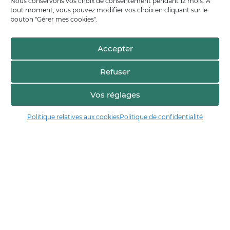
Nous conservons vos choix de consentement pendant 12 mois. À
tout moment, vous pouvez modifier vos choix en cliquant sur le
bouton "Gérer mes cookies".
Accepter
Refuser
Vos réglages
Politique relatives aux cookies
Politique de confidentialité
Manger17.fr
Manger 17 est la plateforme de partage et de découverte entre
consommateurs et producteurs de Charente-Maritime.
Trouver un producteur