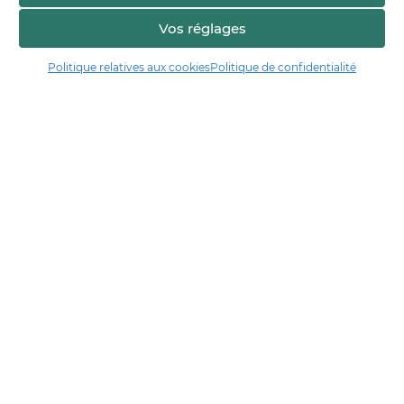
Vos réglages
Politique relatives aux cookies
Politique de confidentialité
Manger17.fr
Manger 17 est la plateforme de partage et de découverte entre
consommateurs et producteurs de Charente-Maritime.
Trouver un producteur
Artisans + de 17
Notre démarche
Les démarches qualité & collectives
Actualités & agenda
Financé par
En collaboration avec