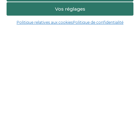
Vos réglages
Politique relatives aux cookies
Politique de confidentialité
Manger17.fr
Manger 17 est la plateforme de partage et de découverte entre
consommateurs et producteurs de Charente-Maritime.
Trouver un producteur
Artisans + de 17
Notre démarche
Les démarches qualité & collectives
Actualités & agenda
Financé par
En collaboration avec