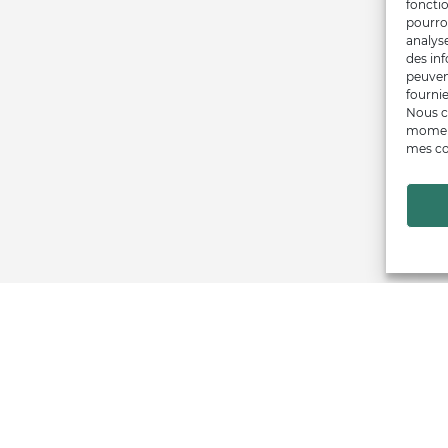
fonctio
pourro
analys
des inf
peuven
fournie
Nous c
moment
mes co
Financé par
Trouver un producteur