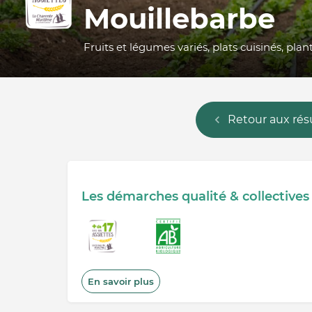
Mouillebarbe
Fruits et légumes variés, plats cuisinés, pla
Retour aux rés
Les démarches qualité & collectives
En savoir plus