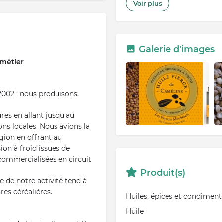
Voir plus
Mercredi : Cozes, matin (le
Jeudi : Pons, 16h00-20h00 (
Samedi : Royan, matin
Dimanche : Royan, matin
Galerie d'images
Pour plus de renseignemen
 métier
002 : nous produisons,
ures en allant jusqu'au
ons locales. Nous avions la
gion en offrant au
ion à froid issues de
 commercialisées en circuit
Produit(s)
e de notre activité tend à
es céréalières.
Huiles, épices et condiment
Huile