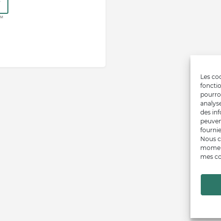
Les coo
fonctio
pourro
analys
des inf
peuven
fournie
Nous c
moment
mes co