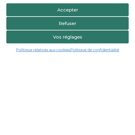
Accepter
Refuser
Vos réglages
Politique relatives aux cookies
Politique de confidentialité
Manger17.fr
Manger 17 est la plateforme de partage et de découverte entre
consommateurs et producteurs de Charente-Maritime.
Trouver un producteur
Artisans + de 17
Notre démarche