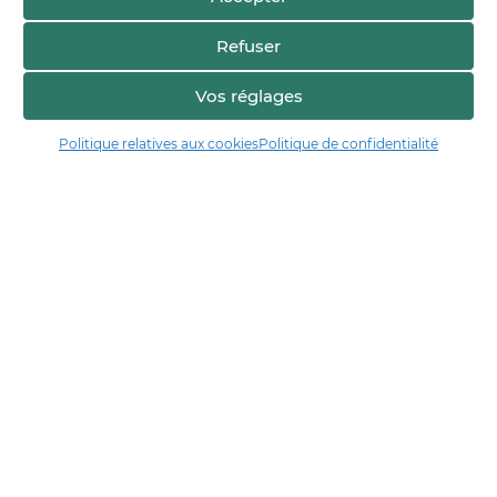
Refuser
Vos réglages
Politique relatives aux cookies
Politique de confidentialité
Manger17.fr
Manger 17 est la plateforme de partage et de découverte entre
consommateurs et producteurs de Charente-Maritime.
Trouver un producteur
Artisans + de 17
Notre démarche
Les démarches qualité & collectives
Actualités & agenda