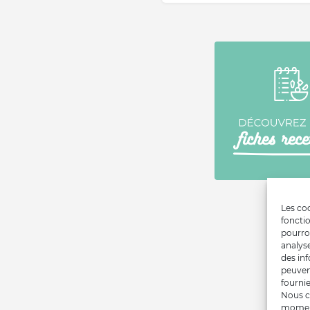
Les coo
fonctio
pourro
analys
des inf
peuven
fournie
Nous c
moment