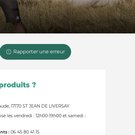
Rapporter une erreur
produits ?
:
aude, 17170 ST JEAN DE LIVERSAY
ise les v
endredi : 12h00-19h00 et s
amedi :
ts :
06 45 80 41 15