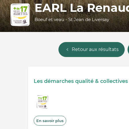
EARL La Renau
Boeuf et veau - St Jean de Liversay
Retour aux résultats
Les démarches qualité & collectives
En savoir plus