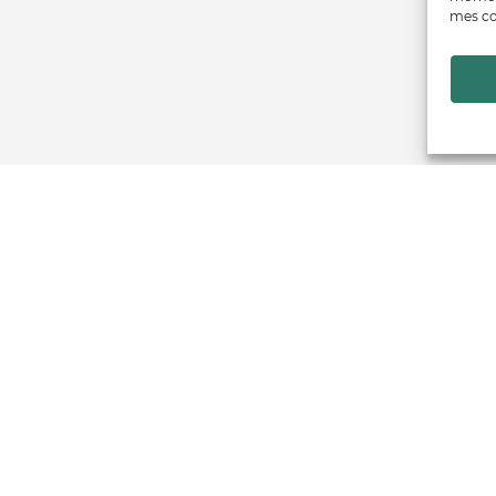
mes co
Financé par
Trouver un producteur
Artisans + de 17
Notre démarche
émarches qualité & collectives
Actualités & agenda