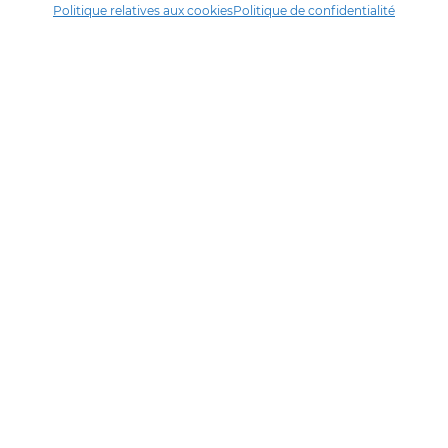
Politique relatives aux cookies
Politique de confidentialité
Manger17.fr
Manger 17 est la plateforme de partage et de découverte entre
consommateurs et producteurs de Charente-Maritime.
Trouver un producteur
Artisans + de 17
Notre démarche
Les démarches qualité & collectives
Actualités & agenda
Financé par
En collaboration avec