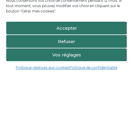
Nous conservons vos choix de consentement pendant 12 mois. À
tout moment, vous pouvez modifier vos choix en cliquant sur le
bouton "Gérer mes cookies".
Accepter
Refuser
Vos réglages
Politique relatives aux cookies
Politique de confidentialité
Manger17.fr
Manger 17 est la plateforme de partage et de découverte entre
consommateurs et producteurs de Charente-Maritime.
Trouver un producteur
Artisans + de 17
Notre démarche