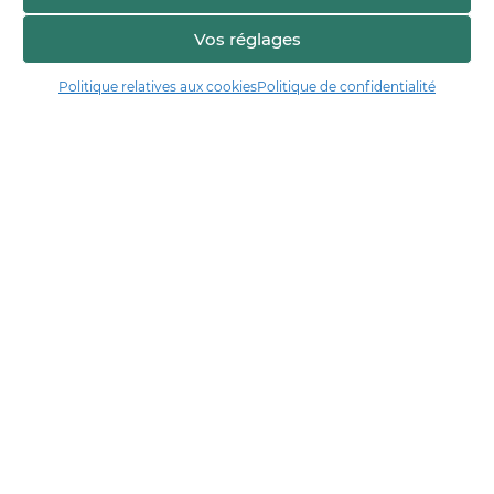
Vos réglages
Politique relatives aux cookies
Politique de confidentialité
Manger17.fr
Manger 17 est la plateforme de partage et de découverte entre
consommateurs et producteurs de Charente-Maritime.
Trouver un producteur
Artisans + de 17
Notre démarche
Les démarches qualité & collectives
Actualités & agenda
Financé par
En collaboration avec