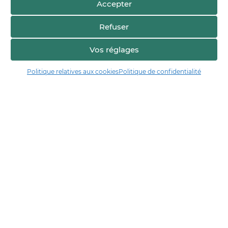
Accepter
Refuser
Vos réglages
Politique relatives aux cookies
Politique de confidentialité
Manger17.fr
Manger 17 est la plateforme de partage et de découverte entre
consommateurs et producteurs de Charente-Maritime.
Trouver un producteur
Artisans + de 17
Notre démarche
Les démarches qualité & collectives