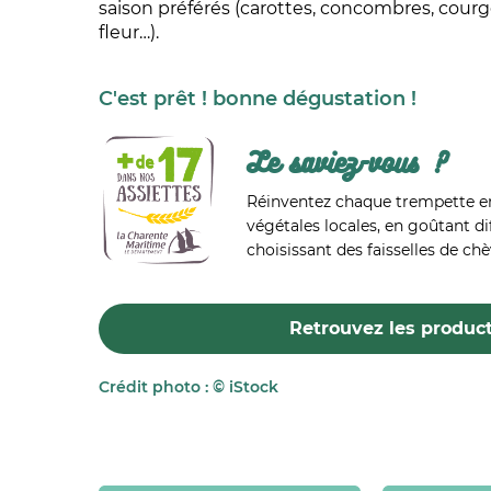
saison préférés (carottes, concombres, courge
fleur…).
C'est prêt ! bonne dégustation !
Le saviez-vous ?
Réinventez chaque trempette en
végétales locales, en goûtant di
choisissant des faisselles de chè
Retrouvez les producte
Crédit photo : © iStock