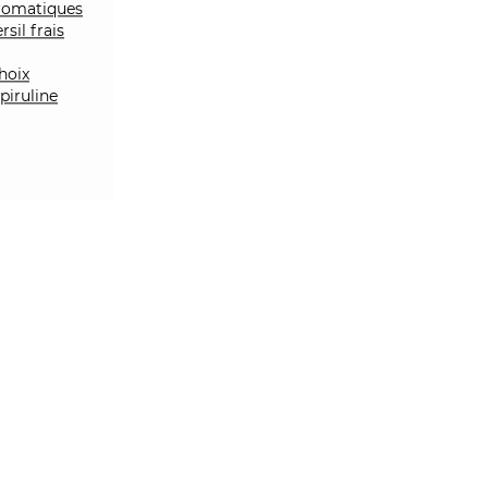
aromatiques
sil frais
hoix
piruline