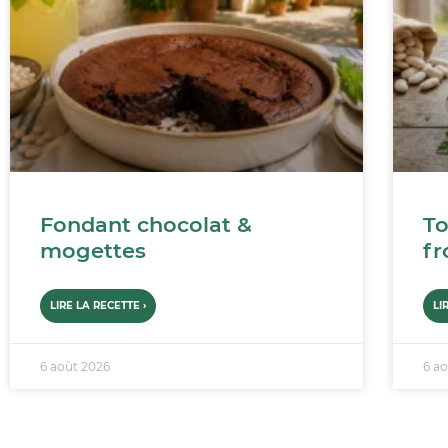
Fondant chocolat &
To
mogettes
fr
LIRE LA RECETTE ›
LI
6 août 2026
6 a