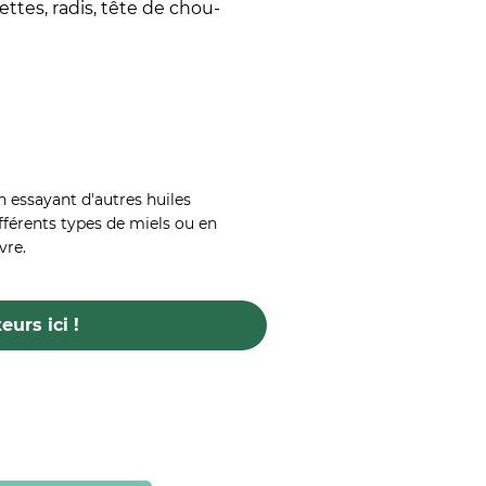
ttes, radis, tête de chou-
 essayant d'autres huiles
fférents types de miels ou en
vre.
urs ici !