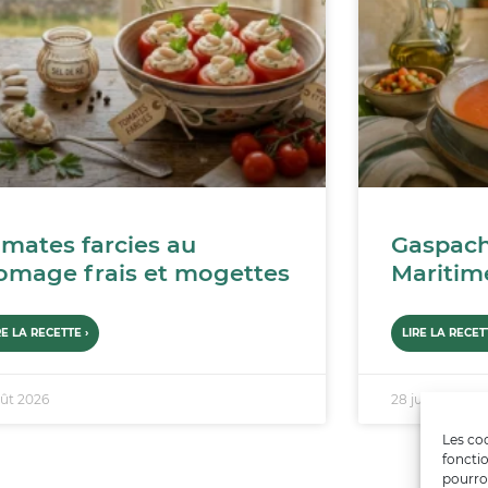
mates farcies au
Gaspach
omage frais et mogettes
Maritim
RE LA RECETTE ›
LIRE LA RECETT
oût 2026
28 juillet 2026
Les coo
fonctio
pourro