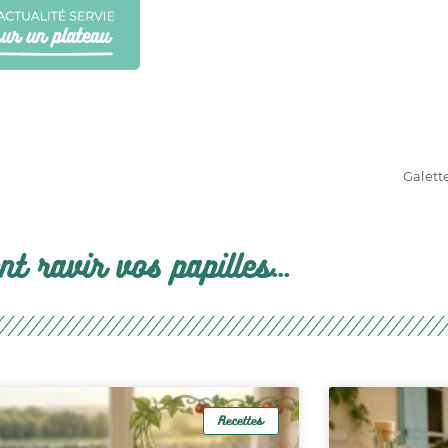
Galett
t ravir vos papilles...
Recettes