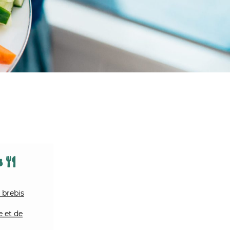
ts
 brebis
e et de