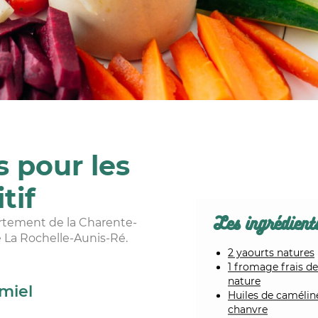
s pour les
tif
Les ingrédien
artement de la Charente-
re La Rochelle-Aunis-Ré.
2 yaourts natures
1 fromage frais de
nature
miel
Huiles de camélin
chanvre