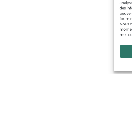
analys
des inf
peuven
fournie
Nous c
moment
mes co
Financé par
Trouver un producteur
Artisans + de 17
Notre démarche
émarches qualité & collectives
Actualités & agenda