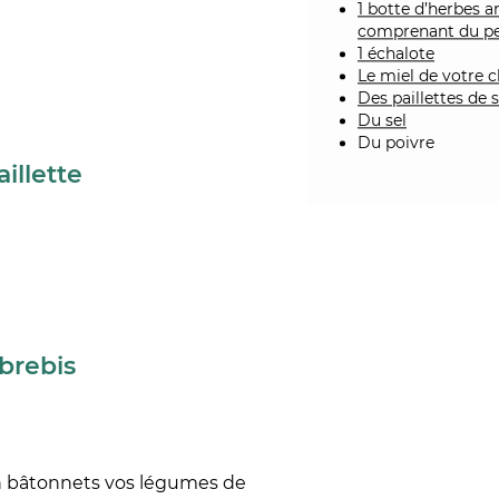
1 botte d’herbes 
comprenant du per
1 échalote
Le miel de votre c
Des paillettes de s
Du sel
Du poivre
illette
brebis
n bâtonnets vos légumes de