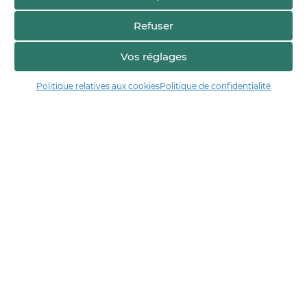
Refuser
Vos réglages
Politique relatives aux cookies
Politique de confidentialité
Manger17.fr
Manger 17 est la plateforme de partage et de découverte entre
consommateurs et producteurs de Charente-Maritime.
Trouver un producteur
Artisans + de 17
Notre démarche
Les démarches qualité & collectives
Actualités & agenda
Financé par
En collaboration avec