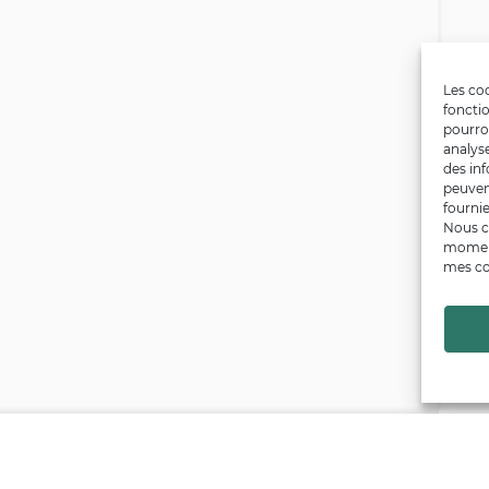
Les coo
fonctio
pourro
analys
des inf
peuven
fournie
Nous c
moment
mes co
Financé par
Trouver un producteur