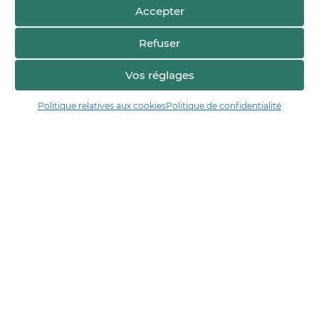
Accepter
Refuser
Vos réglages
Voir sur la carte
Politique relatives aux cookies
Politique de confidentialité
Manger17.fr
Manger 17 est la plateforme de partage et de découverte entre
consommateurs et producteurs de Charente-Maritime.
Trouver un producteur