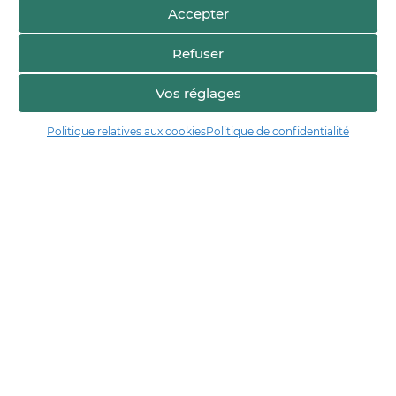
Accepter
Refuser
Vos réglages
Voir sur la carte
Politique relatives aux cookies
Politique de confidentialité
Manger17.fr
Manger 17 est la plateforme de partage et de découverte entre
consommateurs et producteurs de Charente-Maritime.
Trouver un producteur