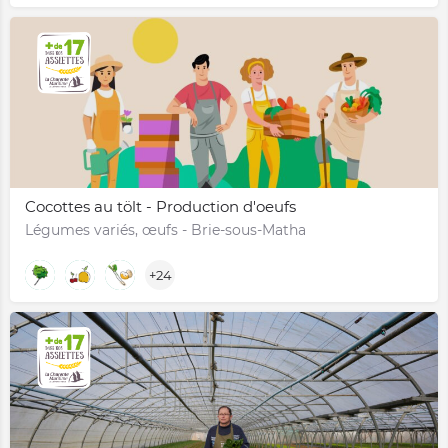
Cocottes au tölt - Production d'oeufs
Légumes variés, œufs - Brie-sous-Matha
+24