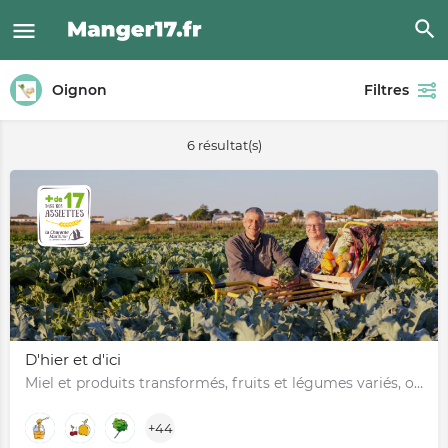
Oignon
Filtres
6 résultat(s)
D'hier et d'ici
Miel et produits transformés, fruits et légumes variés, oeufs - Angoulins
+44