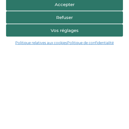
Accepter
Refuser
Vos réglages
Voir sur la carte
Politique relatives aux cookies
Politique de confidentialité
Manger17.fr
Manger 17 est la plateforme de partage et de découverte entre
consommateurs et producteurs de Charente-Maritime.
Trouver un producteur