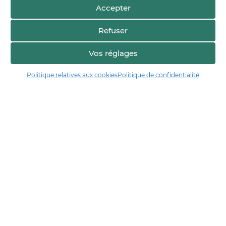
Accepter
Refuser
Vos réglages
Voir sur la carte
Politique relatives aux cookies
Politique de confidentialité
Manger17.fr
Manger 17 est la plateforme de partage et de découverte entre
consommateurs et producteurs de Charente-Maritime.
Trouver un producteur