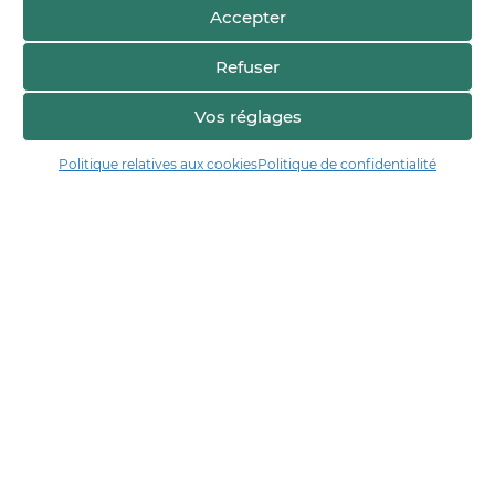
Accepter
Refuser
Vos réglages
Voir sur la carte
Politique relatives aux cookies
Politique de confidentialité
Manger17.fr
Manger 17 est la plateforme de partage et de découverte entre
consommateurs et producteurs de Charente-Maritime.
Trouver un producteur