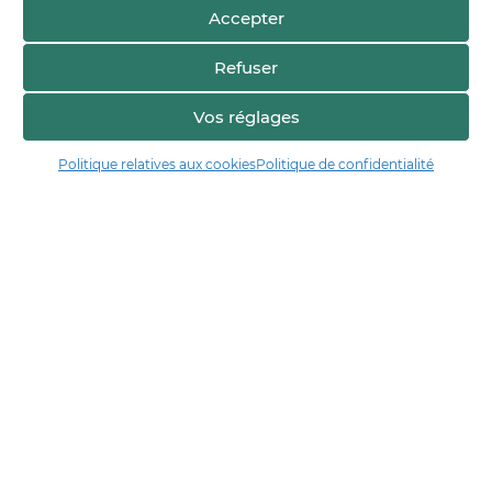
Accepter
Refuser
Vos réglages
Politique relatives aux cookies
Politique de confidentialité
Manger17.fr
Manger 17 est la plateforme de partage et de découverte entre
consommateurs et producteurs de Charente-Maritime.
Trouver un producteur
Artisans + de 17
Notre démarche
Les démarches qualité & collectives
Actualités & agenda