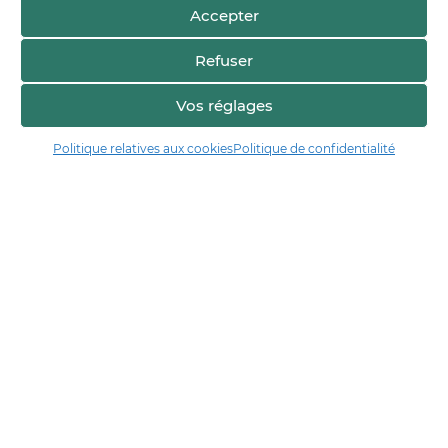
Accepter
Refuser
Vos réglages
Voir sur la carte
Politique relatives aux cookies
Politique de confidentialité
Manger17.fr
Manger 17 est la plateforme de partage et de découverte entre
consommateurs et producteurs de Charente-Maritime.
Trouver un producteur