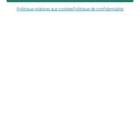
Politique relatives aux cookies
Politique de confidentialité
Manger17.fr
Manger 17 est la plateforme de partage et de découverte entre
consommateurs et producteurs de Charente-Maritime.
Trouver un producteur
Artisans + de 17
Notre démarche
Les démarches qualité & collectives
Actualités & agenda
Financé par
En collaboration avec