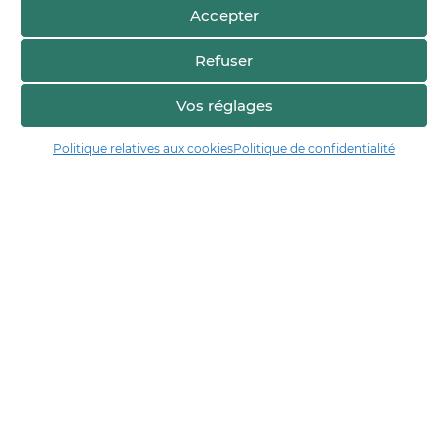
Accepter
Refuser
Vos réglages
Voir sur la carte
Politique relatives aux cookies
Politique de confidentialité
Manger17.fr
Manger 17 est la plateforme de partage et de découverte entre
consommateurs et producteurs de Charente-Maritime.
Trouver un producteur