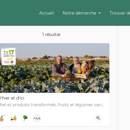
Accueil
Notre démarche
Trouver d
1 résultat
'hier et d'ici
Miel et produits transformés, fruits et légumes variés, oeufs - Angoulins
+44