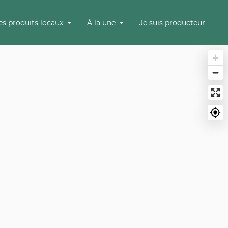
es produits locaux
À la une
Je suis producteur