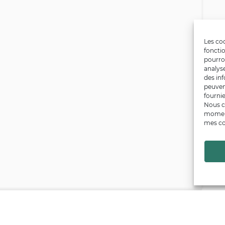
Les coo
fonctio
pourro
analys
des inf
peuven
fournie
Nous c
moment
mes co
Financé par
Trouver un producteur